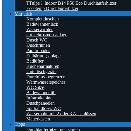
TTulpe® Indoor B14 P50 Eco Durchlauferhitzer
Eccotemp Durchlauferhitzer
Vergleich
Komplettduschen
Badewannenlack
Wasserwirbler
Umkehrosmoseanlage
Dusch WC
Duschrinnen
Parafinbäder
Enthärtungsanlage
Badlüfter
Küchenarmaturen
Untertischgeräte
Durchflussbegrenzer
Warmwasserspeicher
WC Sitze
Badewannenlift
Infrarotkabine
Duschpaneelen
Spülrandloses WC
Wasserhahn mit 2 oder 3 Anschlüssen
Mauerkasten
Tipps
Durchlauferhitzer neu starten