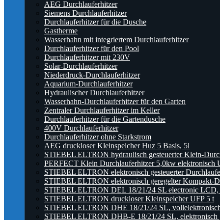
AEG Durchlauferhitzer
Siemens Durchlauferhitzer
Durchlauferhitzer für die Dusche
Gastherme
Wasserhahn mit integriertem Durchlauferhitzer
Durchlauferhitzer für den Pool
Durchlauferhitzer mit 230V
Solar-Durchlauferhitzer
Niederdruck-Durchlauferhitzer
Aquarium-Durchlauferhitzer
Hydraulischer Durchlauferhitzer
Wasserhahn-Durchlauferhitzer für den Garten
Zentraler Durchlauferhitzer im Keller
Durchlauferhitzer für die Gartendusche
400V Durchlauferhitzer
Durchlauferhitzer ohne Starkstrom
AEG druckloser Kleinspeicher Huz 5 Basis, 5l
STIEBEL ELTRON hydraulisch gesteuerter Klein-Durc
PERFECT Klein Durchlauferhitzer 5,0kw elektronisch U
STIEBEL ELTRON elektronisch gesteuerter Durchlauf
STIEBEL ELTRON elektronisch geregelter Kompakt-Du
STIEBEL ELTRON DEL 18/21/24 SL electronic LCD, ele
STIEBEL ELTRON druckloser Kleinspeicher UFP 5 t
STIEBEL ELTRON DHE 18/21/24 SL, vollelektronisch g
STIEBEL ELTRON DHB-E 18/21/24 SL, elektronisch ger