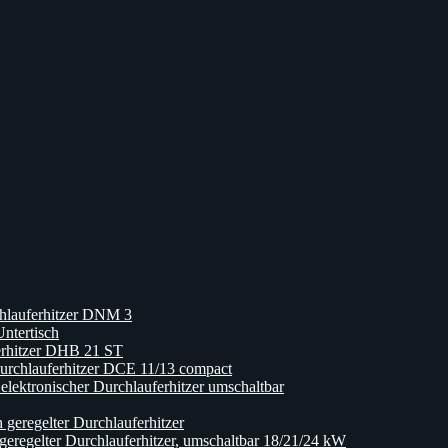
hlauferhitzer DNM 3
ntertisch
erhitzer DHB 21 ST
rchlauferhitzer DCE 11/13 compact
ktronischer Durchlauferhitzer umschaltbar
eregelter Durchlauferhitzer
egelter Durchlauferhitzer, umschaltbar 18/21/24 kW