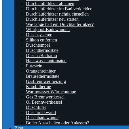
Durchlauferhitzer abbauen
Durchlauferhitzer im Bad verkleiden
Durchlauferhitzer richtig einstellen
Durchlauferhitzer neu starten
Wie lange hält ein Durchlauferhitzer?
Whirlpool-Badewannen
Duschsysteme
Silikon entfernen
Duschtempel
Duschthermostate
Dusch-/Badradio
Hauswasserautomaten
Putzstein
Orangenreiniger
Brausethermostate
Gasbrennwertheizung
Kombitherme
Warmwasser Wärmepumpe
Gas Brennwertkessel
Öl Brennwertkessel
Duschfilter
Duschrückwand
Duschbadewanne
Boiler Ausschalten oder Anlassen?
Blog