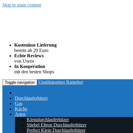
Skip to main content
Kostenlose Lieferung
bereits ab 29 Euro
Echte Reviews
von Usern
In Kooperation
mit den besten Shops
Unabhängiger Ratgeber
Toggle navigation
Durchlauferhitzer
Gas
Küche
Arten
Kleindurchlauferhitzer
Stiebel Eltron Durchlauferhitzer
Perfect Klein Durchlauferhitzer