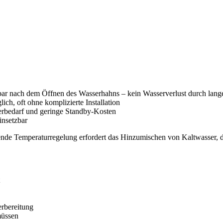
r nach dem Öffnen des Wasserhahns – kein Wasserverlust durch lang
ich, oft ohne komplizierte Installation
erbedarf und geringe Standby-Kosten
nsetzbar
lende Temperaturregelung erfordert das Hinzumischen von Kaltwasser, di
rbereitung
müssen