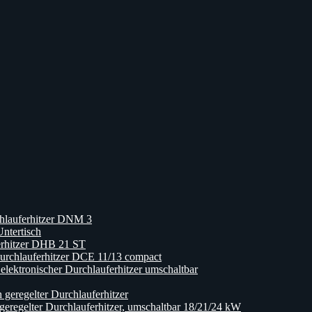
hlauferhitzer DNM 3
ntertisch
erhitzer DHB 21 ST
rchlauferhitzer DCE 11/13 compact
ktronischer Durchlauferhitzer umschaltbar
eregelter Durchlauferhitzer
egelter Durchlauferhitzer, umschaltbar 18/21/24 kW