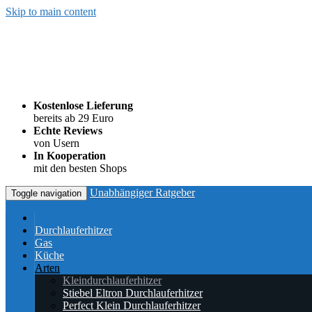
Skip to main content
Kostenlose Lieferung
bereits ab 29 Euro
Echte Reviews
von Usern
In Kooperation
mit den besten Shops
Unabhängiger Ratgeber
Toggle navigation
Durchlauferhitzer
Gas
Küche
Arten
Kleindurchlauferhitzer
Stiebel Eltron Durchlauferhitzer
Perfect Klein Durchlauferhitzer