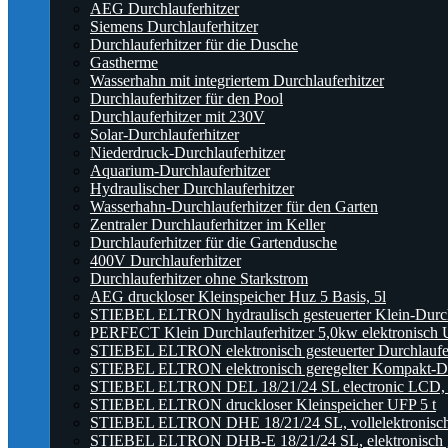
AEG Durchlauferhitzer
Siemens Durchlauferhitzer
Durchlauferhitzer für die Dusche
Gastherme
Wasserhahn mit integriertem Durchlauferhitzer
Durchlauferhitzer für den Pool
Durchlauferhitzer mit 230V
Solar-Durchlauferhitzer
Niederdruck-Durchlauferhitzer
Aquarium-Durchlauferhitzer
Hydraulischer Durchlauferhitzer
Wasserhahn-Durchlauferhitzer für den Garten
Zentraler Durchlauferhitzer im Keller
Durchlauferhitzer für die Gartendusche
400V Durchlauferhitzer
Durchlauferhitzer ohne Starkstrom
AEG druckloser Kleinspeicher Huz 5 Basis, 5l
STIEBEL ELTRON hydraulisch gesteuerter Klein-Durc
PERFECT Klein Durchlauferhitzer 5,0kw elektronisch U
STIEBEL ELTRON elektronisch gesteuerter Durchlauf
STIEBEL ELTRON elektronisch geregelter Kompakt-Du
STIEBEL ELTRON DEL 18/21/24 SL electronic LCD, ele
STIEBEL ELTRON druckloser Kleinspeicher UFP 5 t
STIEBEL ELTRON DHE 18/21/24 SL, vollelektronisch g
STIEBEL ELTRON DHB-E 18/21/24 SL, elektronisch ger