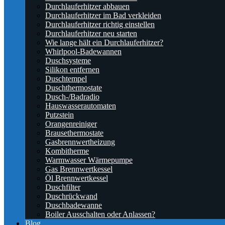
Durchlauferhitzer abbauen
Durchlauferhitzer im Bad verkleiden
Durchlauferhitzer richtig einstellen
Durchlauferhitzer neu starten
Wie lange hält ein Durchlauferhitzer?
Whirlpool-Badewannen
Duschsysteme
Silikon entfernen
Duschtempel
Duschthermostate
Dusch-/Badradio
Hauswasserautomaten
Putzstein
Orangenreiniger
Brausethermostate
Gasbrennwertheizung
Kombitherme
Warmwasser Wärmepumpe
Gas Brennwertkessel
Öl Brennwertkessel
Duschfilter
Duschrückwand
Duschbadewanne
Boiler Ausschalten oder Anlassen?
Blog