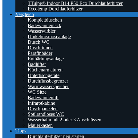
TTulpe® Indoor B14 P50 Eco Durchlauferhitzer
Eccotemp Durchlauferhitzer
Vergleich
Komplettduschen
Badewannenlack
Wasserwirbler
Umkehrosmoseanlage
Dusch WC
Duschrinnen
Parafinbäder
Enthärtungsanlage
Badlüfter
Küchenarmaturen
Untertischgeräte
Durchflussbegrenzer
Warmwasserspeicher
WC Sitze
Badewannenlift
Infrarotkabine
Duschpaneelen
Spülrandloses WC
Wasserhahn mit 2 oder 3 Anschlüssen
Mauerkasten
Tipps
Durchlauferhitzer neu starten