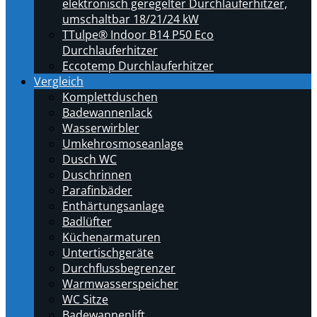
elektronisch geregelter Durchlauferhitzer,
umschaltbar 18/21/24 kW
TTulpe® Indoor B14 P50 Eco
Durchlauferhitzer
Eccotemp Durchlauferhitzer
Vergleich
Komplettduschen
Badewannenlack
Wasserwirbler
Umkehrosmoseanlage
Dusch WC
Duschrinnen
Parafinbäder
Enthärtungsanlage
Badlüfter
Küchenarmaturen
Untertischgeräte
Durchflussbegrenzer
Warmwasserspeicher
WC Sitze
Badewannenlift