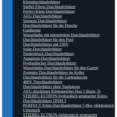
Kleindurchlauferhitzer
Stiebel Eltron Durchlauferhitzer
Perfect Klein Durchlauferhitzer
AEG Durchlauferhitzer
Siemens Durchlauferhitzer
Durchlauferhitzer für die Dusche
Gastherme
Wasserhahn mit integriertem Durchlauferhitzer
Durchlauferhitzer für den Pool
Durchlauferhitzer mit 230V
Solar-Durchlauferhitzer
Niederdruck-Durchlauferhitzer
Aquarium-Durchlauferhitzer
Hydraulischer Durchlauferhitzer
Wasserhahn-Durchlauferhitzer für den Garten
Zentraler Durchlauferhitzer im Keller
Durchlauferhitzer für die Gartendusche
400V Durchlauferhitzer
Durchlauferhitzer ohne Starkstrom
AEG druckloser Kleinspeicher Huz 5 Basis, 5l
STIEBEL ELTRON hydraulisch gesteuerter Klein-
Durchlauferhitzer DNM 3
PERFECT Klein Durchlauferhitzer 5,0kw elektronisch
Untertisch
STIEBEL ELTRON elektronisch gesteuerter