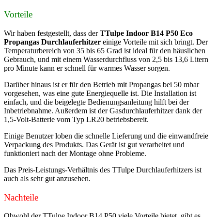
Vorteile
Wir haben festgestellt, dass der
TTulpe Indoor B14 P50 Eco
Propangas Durchlauferhitzer
einige Vorteile mit sich bringt. Der
Temperaturbereich von 35 bis 65 Grad ist ideal für den häuslichen
Gebrauch, und mit einem Wasserdurchfluss von 2,5 bis 13,6 Litern
pro Minute kann er schnell für warmes Wasser sorgen.
Darüber hinaus ist er für den Betrieb mit Propangas bei 50 mbar
vorgesehen, was eine gute Energiequelle ist. Die Installation ist
einfach, und die beigelegte Bedienungsanleitung hilft bei der
Inbetriebnahme. Außerdem ist der Gasdurchlauferhitzer dank der
1,5-Volt-Batterie vom Typ LR20 betriebsbereit.
Einige Benutzer loben die schnelle Lieferung und die einwandfreie
Verpackung des Produkts. Das Gerät ist gut verarbeitet und
funktioniert nach der Montage ohne Probleme.
Das Preis-Leistungs-Verhältnis des TTulpe Durchlauferhitzers ist
auch als sehr gut anzusehen.
Nachteile
Obwohl der TTulpe Indoor B14 P50 viele Vorteile bietet, gibt es