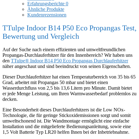
Erfahrungsberichte
0
Ähnliche Produkte
Kundenrezensionen
TTulpe Indoor B14 P50 Eco Propangas Test,
Bewertung und Vergleich
Auf der Suche nach einem effizienten und umweltfreundlichen
Propangas-Durchlauferhitzer für den Innenbereich? Wir haben uns
den
TTulpe® Indoor B14 P50 Eco Propangas Durchlauferhitzer
näher angeschaut und sind beeindruckt von seinen Eigenschaften.
Dieser Durchlauferhitzer hat einen Temperaturbereich von 35 bis 65
Grad, arbeitet mit Propangas 50 mbar und bietet einen
Wasserdurchfluss von 2,5 bis 13,6 Litern pro Minute. Damit bietet
er jede Menge Leistung, um Ihren Warmwasserbedarf problemlos zu
decken.
Eine Besonderheit dieses Durchlauferhitzers ist die Low NOx-
Technologie, die für geringe Stickoxidemissionen sorgt und somit
umweltschonend ist. Die Wandmontage ermöglicht eine einfache
Installation und die mitgelieferte Bedienungsanleitung, sowie eine
1,5 Volt Batterie Typ LR20 helfen Ihnen bei der Inbetriebnahme.