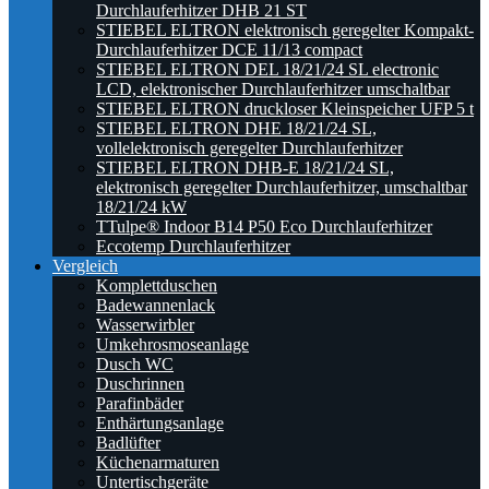
Durchlauferhitzer DHB 21 ST
STIEBEL ELTRON elektronisch geregelter Kompakt-
Durchlauferhitzer DCE 11/13 compact
STIEBEL ELTRON DEL 18/21/24 SL electronic
LCD, elektronischer Durchlauferhitzer umschaltbar
STIEBEL ELTRON druckloser Kleinspeicher UFP 5 t
STIEBEL ELTRON DHE 18/21/24 SL,
vollelektronisch geregelter Durchlauferhitzer
STIEBEL ELTRON DHB-E 18/21/24 SL,
elektronisch geregelter Durchlauferhitzer, umschaltbar
18/21/24 kW
TTulpe® Indoor B14 P50 Eco Durchlauferhitzer
Eccotemp Durchlauferhitzer
Vergleich
Komplettduschen
Badewannenlack
Wasserwirbler
Umkehrosmoseanlage
Dusch WC
Duschrinnen
Parafinbäder
Enthärtungsanlage
Badlüfter
Küchenarmaturen
Untertischgeräte