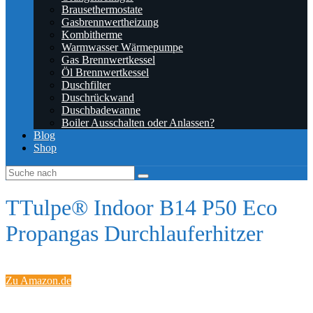
Brausethermostate
Gasbrennwertheizung
Kombitherme
Warmwasser Wärmepumpe
Gas Brennwertkessel
Öl Brennwertkessel
Duschfilter
Duschrückwand
Duschbadewanne
Boiler Ausschalten oder Anlassen?
Blog
Shop
TTulpe® Indoor B14 P50 Eco
Propangas Durchlauferhitzer
Zu Amazon.de