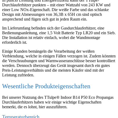
In puncto Leistung und Energieeffizienz kann der TTulpe-
Durchlauferhitzer punkten – mit einer Wattzahl von 243 KW und
einer Low NOx-Eigenschaft. Die weiße Farbe und das schlanke
Design mit Abmessungen von 36,3B x 65H cm sind optisch
ansprechend und fügen sich gut in jeden Raum ein.
Im Lieferumfang befinden sich der Gasdurchlauferhitzer, eine
Bedienungsanleitung, eine 1,5 Volt Batterie Typ LR20 und ein Sieb.
Die Installation ist relativ einfach, wobei die Wandmontage
erforderlich ist.
Einige Kunden bemängeln die Verarbeitung der weißen
Verblendung, welche in einigen Fällen verzogen ist. Zudem könnten
die Verschraubungen und Warmwasseranschlüsse besser kontrolliert
werden. Dennoch überzeugt das Gerät insgesamt durch ein gutes
Preis-Leistungsverhältnis und die meisten Käufer sind mit der
Leistung zufrieden.
Wesentliche Produkteigenschaften
Bei unserer Nutzung des TTulpe® Indoor B14 P50 Eco Propangas
Durchlauferhitzers haben wir einige wichtige Eigenschaften
bemerkt, die es lohnt, hier auszuführen.
Temperaturbereich