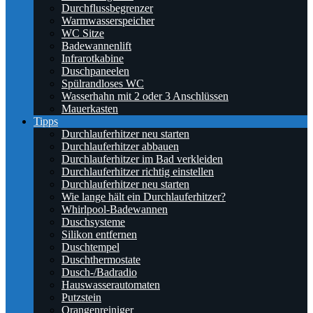
Durchflussbegrenzer
Warmwasserspeicher
WC Sitze
Badewannenlift
Infrarotkabine
Duschpaneelen
Spülrandloses WC
Wasserhahn mit 2 oder 3 Anschlüssen
Mauerkasten
Tipps
Durchlauferhitzer neu starten
Durchlauferhitzer abbauen
Durchlauferhitzer im Bad verkleiden
Durchlauferhitzer richtig einstellen
Durchlauferhitzer neu starten
Wie lange hält ein Durchlauferhitzer?
Whirlpool-Badewannen
Duschsysteme
Silikon entfernen
Duschtempel
Duschthermostate
Dusch-/Badradio
Hauswasserautomaten
Putzstein
Orangenreiniger