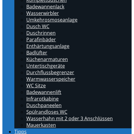
Komplettduschen
Badewannenlack
Wasserwirbler
Umkehrosmoseanlage
Dusch WC
Duschrinnen
Parafinbäder
Enthärtungsanlage
Badlüfter
Küchenarmaturen
Untertischgeräte
Durchflussbegrenzer
Warmwasserspeicher
WC Sitze
Badewannenlift
Infrarotkabine
Duschpaneelen
Spülrandloses WC
Wasserhahn mit 2 oder 3 Anschlüssen
Mauerkasten
Tipps