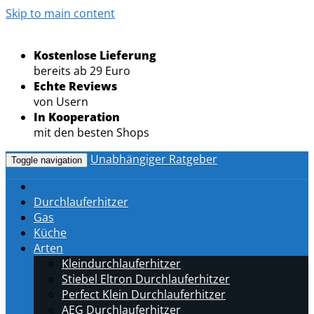
Skip to main content
Kostenlose Lieferung
bereits ab 29 Euro
Echte Reviews
von Usern
In Kooperation
mit den besten Shops
Unabhängiger Ratgeber
Toggle navigation
Durchlauferhitzer
Gas
Küche
Arten
Kleindurchlauferhitzer
Stiebel Eltron Durchlauferhitzer
Perfect Klein Durchlauferhitzer
AEG Durchlauferhitzer