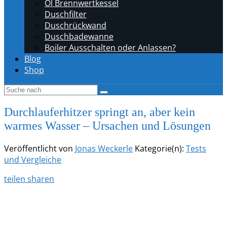
Öl Brennwertkessel
Duschfilter
Duschrückwand
Duschbadewanne
Boiler Ausschalten oder Anlassen?
Blog
Shop
Durchlauferhitzer springt an, aber kein
warmes Wasser – Ursachen und Lösungen
Veröffentlicht von
Jonas Weckerle
Kategorie(n):
Tests
und Vergleiche
teilen
sharen