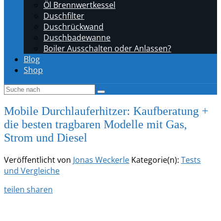
Öl Brennwertkessel
Duschfilter
Duschrückwand
Duschbadewanne
Boiler Ausschalten oder Anlassen?
Blog
Shop
Mobile Durchlauferhitzer: Kaufberatung +
die besten tragbaren Modelle mit Gas,
Strom und Diesel
Veröffentlicht von
Jonas Weckerle
Kategorie(n):
Tests
und Vergleiche
teilen
sharen