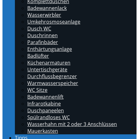
Komplettduschen
Badewannenlack
Wasserwirbler
Umkehrosmoseanlage
Dusch WC
Duschrinnen
Parafinbäder
Enthärtungsanlage
Badlüfter
Küchenarmaturen
Untertischgeräte
Durchflussbegrenzer
Warmwasserspeicher
WC Sitze
Badewannenlift
Infrarotkabine
Duschpaneelen
Spülrandloses WC
Wasserhahn mit 2 oder 3 Anschlüssen
Mauerkasten
Tipps