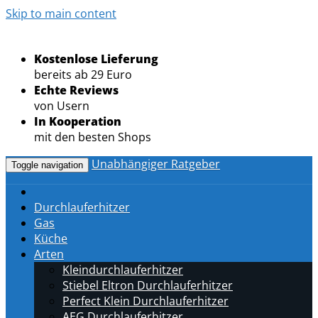
Skip to main content
Kostenlose Lieferung
bereits ab 29 Euro
Echte Reviews
von Usern
In Kooperation
mit den besten Shops
Unabhängiger Ratgeber
Toggle navigation
Durchlauferhitzer
Gas
Küche
Arten
Kleindurchlauferhitzer
Stiebel Eltron Durchlauferhitzer
Perfect Klein Durchlauferhitzer
AEG Durchlauferhitzer