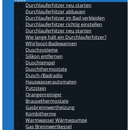
Durchlauferhitzer neu starten
Durchlauferhitzer abbauen
Durchlauferhitzer im Bad verkleiden
Durchlauferhitzer richtig einstellen
Durchlauferhitzer neu starten
Wie lange hält ein Durchlauferhitzer?
Whirlpool-Badewannen
Duschsysteme
Silikon entfernen
Duschtempel
Duschthermostate
Dusch-/Badradio
Hauswasserautomaten
Putzstein
Orangenreiniger
Brausethermostate
Gasbrennwertheizung
Kombitherme
Warmwasser Wärmepumpe
Gas Brennwertkessel