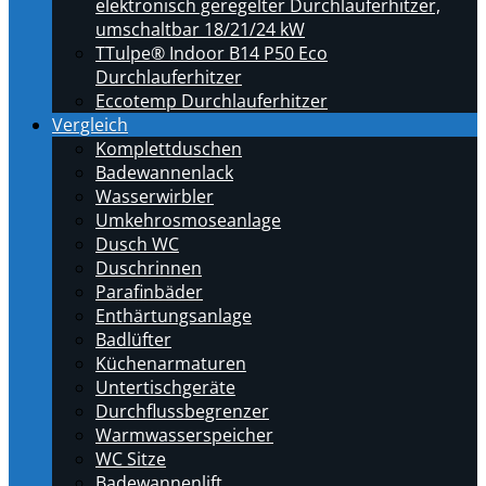
elektronisch geregelter Durchlauferhitzer,
umschaltbar 18/21/24 kW
TTulpe® Indoor B14 P50 Eco
Durchlauferhitzer
Eccotemp Durchlauferhitzer
Vergleich
Komplettduschen
Badewannenlack
Wasserwirbler
Umkehrosmoseanlage
Dusch WC
Duschrinnen
Parafinbäder
Enthärtungsanlage
Badlüfter
Küchenarmaturen
Untertischgeräte
Durchflussbegrenzer
Warmwasserspeicher
WC Sitze
Badewannenlift