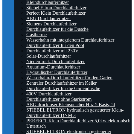
Kleindurchlauferhitzer
Stiebel Eltron Durchlauferhitzer
Perfect Klein Durchlauferhitzer
AEG Durchlauferhitzer
Siemens Durchlauferhitzer
Durchlauferhitzer für die Dusche
Gastherme
Wasserhahn mit integriertem Durchlauferhitzer
Durchlauferhitzer für den Pool
Durchlauferhitzer mit 230V
Solar-Durchlauferhitzer
Niederdruck-Durchlauferhitzer
Aquarium-Durchlauferhitzer
Hydraulischer Durchlauferhitzer
Wasserhahn-Durchlauferhitzer für den Garten
Zentraler Durchlauferhitzer im Keller
Durchlauferhitzer für die Gartendusche
400V Durchlauferhitzer
Durchlauferhitzer ohne Starkstrom
AEG druckloser Kleinspeicher Huz 5 Basis, 5l
STIEBEL ELTRON hydraulisch gesteuerter Klein-
Durchlauferhitzer DNM 3
PERFECT Klein Durchlauferhitzer 5,0kw elektronisch
Untertisch
STIEBEL ELTRON elektronisch gesteuerter