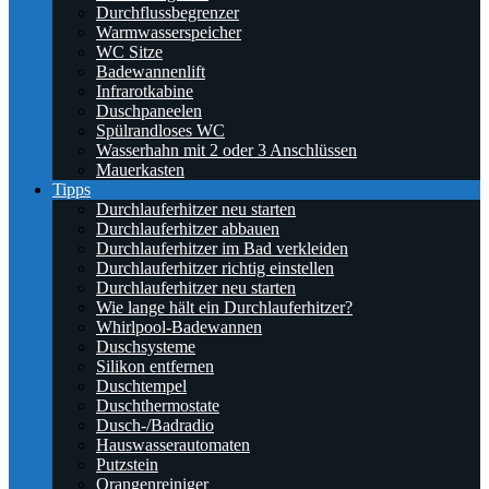
Durchflussbegrenzer
Warmwasserspeicher
WC Sitze
Badewannenlift
Infrarotkabine
Duschpaneelen
Spülrandloses WC
Wasserhahn mit 2 oder 3 Anschlüssen
Mauerkasten
Tipps
Durchlauferhitzer neu starten
Durchlauferhitzer abbauen
Durchlauferhitzer im Bad verkleiden
Durchlauferhitzer richtig einstellen
Durchlauferhitzer neu starten
Wie lange hält ein Durchlauferhitzer?
Whirlpool-Badewannen
Duschsysteme
Silikon entfernen
Duschtempel
Duschthermostate
Dusch-/Badradio
Hauswasserautomaten
Putzstein
Orangenreiniger