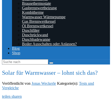
Brausethermostate
Gasbrennwertheizung
Kombitherme
Warmwasser Wärmepumpe
Gas Brennwertkessel
Öl Brennwertkessel
Duschfilter
Duschrückwand
Duschbadewanne
Boiler Ausschalten oder Anlassen?
Blog
Shop
Solar für Warmwasser – lohnt sich das?
Veröffentlicht von
Jonas Weckerle
Kategorie(n):
Tests und
Vergleiche
teilen
sharen