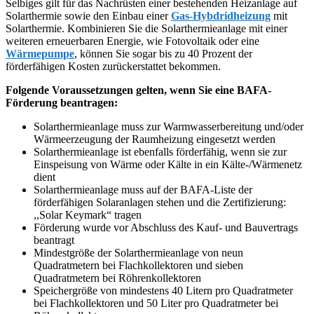
Selbiges gilt für das Nachrüsten einer bestehenden Heizanlage auf
Solarthermie sowie den Einbau einer
Gas-Hybdridheizung
mit
Solarthermie. Kombinieren Sie die Solarthermieanlage mit einer
weiteren erneuerbaren Energie, wie Fotovoltaik oder eine
Wärmepumpe
, können Sie sogar bis zu 40 Prozent der
förderfähigen Kosten zurückerstattet bekommen.
Folgende Voraussetzungen gelten, wenn Sie eine BAFA-
Förderung beantragen:
Solarthermieanlage muss zur Warmwasserbereitung und/oder
Wärmeerzeugung der Raumheizung eingesetzt werden
Solarthermieanlage ist ebenfalls förderfähig, wenn sie zur
Einspeisung von Wärme oder Kälte in ein Kälte-/Wärmenetz
dient
Solarthermieanlage muss auf der BAFA-Liste der
förderfähigen Solaranlagen stehen und die Zertifizierung:
,,Solar Keymark“ tragen
Förderung wurde vor Abschluss des Kauf- und Bauvertrags
beantragt
Mindestgröße der Solarthermieanlage von neun
Quadratmetern bei Flachkollektoren und sieben
Quadratmetern bei Röhrenkollektoren
Speichergröße von mindestens 40 Litern pro Quadratmeter
bei Flachkollektoren und 50 Liter pro Quadratmeter bei