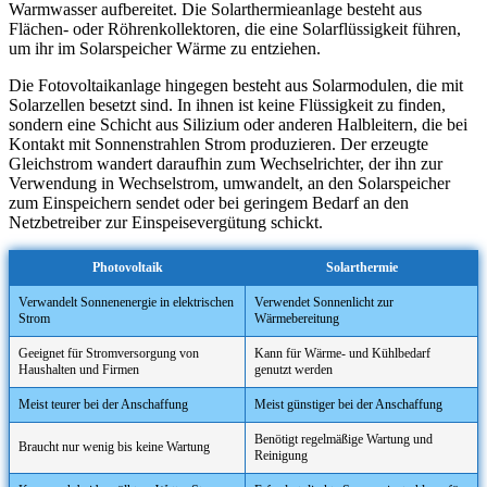
Warmwasser aufbereitet. Die Solarthermieanlage besteht aus
Flächen- oder Röhrenkollektoren, die eine Solarflüssigkeit führen,
um ihr im Solarspeicher Wärme zu entziehen.
Die Fotovoltaikanlage hingegen besteht aus Solarmodulen, die mit
Solarzellen besetzt sind. In ihnen ist keine Flüssigkeit zu finden,
sondern eine Schicht aus Silizium oder anderen Halbleitern, die bei
Kontakt mit Sonnenstrahlen Strom produzieren. Der erzeugte
Gleichstrom wandert daraufhin zum Wechselrichter, der ihn zur
Verwendung in Wechselstrom, umwandelt, an den Solarspeicher
zum Einspeichern sendet oder bei geringem Bedarf an den
Netzbetreiber zur Einspeisevergütung schickt.
Photovoltaik
Solarthermie
Verwandelt Sonnenenergie in elektrischen
Verwendet Sonnenlicht zur
Strom
Wärmebereitung
Geeignet für Stromversorgung von
Kann für Wärme- und Kühlbedarf
Haushalten und Firmen
genutzt werden
Meist teurer bei der Anschaffung
Meist günstiger bei der Anschaffung
Benötigt regelmäßige Wartung und
Braucht nur wenig bis keine Wartung
Reinigung