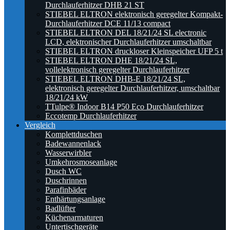
Durchlauferhitzer DHB 21 ST
STIEBEL ELTRON elektronisch geregelter Kompakt-
Durchlauferhitzer DCE 11/13 compact
STIEBEL ELTRON DEL 18/21/24 SL electronic
LCD, elektronischer Durchlauferhitzer umschaltbar
STIEBEL ELTRON druckloser Kleinspeicher UFP 5 t
STIEBEL ELTRON DHE 18/21/24 SL,
vollelektronisch geregelter Durchlauferhitzer
STIEBEL ELTRON DHB-E 18/21/24 SL,
elektronisch geregelter Durchlauferhitzer, umschaltbar
18/21/24 kW
TTulpe® Indoor B14 P50 Eco Durchlauferhitzer
Eccotemp Durchlauferhitzer
Vergleich
Komplettduschen
Badewannenlack
Wasserwirbler
Umkehrosmoseanlage
Dusch WC
Duschrinnen
Parafinbäder
Enthärtungsanlage
Badlüfter
Küchenarmaturen
Untertischgeräte