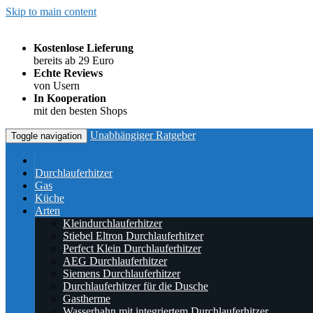
Skip to main content
Kostenlose Lieferung
bereits ab 29 Euro
Echte Reviews
von Usern
In Kooperation
mit den besten Shops
Unabhängiger Ratgeber
Toggle navigation
Durchlauferhitzer
Gas
Küche
Arten
Kleindurchlauferhitzer
Stiebel Eltron Durchlauferhitzer
Perfect Klein Durchlauferhitzer
AEG Durchlauferhitzer
Siemens Durchlauferhitzer
Durchlauferhitzer für die Dusche
Gastherme
Wasserhahn mit integriertem Durchlauferhitzer