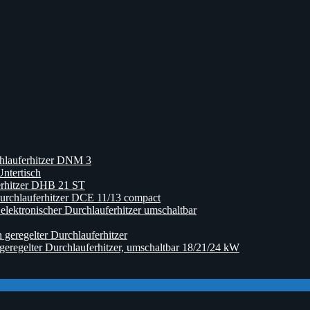
hlauferhitzer DNM 3
ntertisch
erhitzer DHB 21 ST
rchlauferhitzer DCE 11/13 compact
ktronischer Durchlauferhitzer umschaltbar
eregelter Durchlauferhitzer
egelter Durchlauferhitzer, umschaltbar 18/21/24 kW