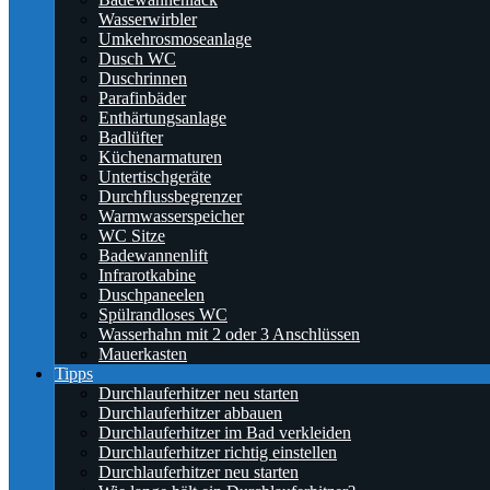
Wasserwirbler
Umkehrosmoseanlage
Dusch WC
Duschrinnen
Parafinbäder
Enthärtungsanlage
Badlüfter
Küchenarmaturen
Untertischgeräte
Durchflussbegrenzer
Warmwasserspeicher
WC Sitze
Badewannenlift
Infrarotkabine
Duschpaneelen
Spülrandloses WC
Wasserhahn mit 2 oder 3 Anschlüssen
Mauerkasten
Tipps
Durchlauferhitzer neu starten
Durchlauferhitzer abbauen
Durchlauferhitzer im Bad verkleiden
Durchlauferhitzer richtig einstellen
Durchlauferhitzer neu starten