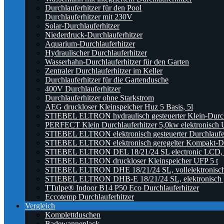
Durchlauferhitzer für den Pool
Durchlauferhitzer mit 230V
Solar-Durchlauferhitzer
Niederdruck-Durchlauferhitzer
Aquarium-Durchlauferhitzer
Hydraulischer Durchlauferhitzer
Wasserhahn-Durchlauferhitzer für den Garten
Zentraler Durchlauferhitzer im Keller
Durchlauferhitzer für die Gartendusche
400V Durchlauferhitzer
Durchlauferhitzer ohne Starkstrom
AEG druckloser Kleinspeicher Huz 5 Basis, 5l
STIEBEL ELTRON hydraulisch gesteuerter Klein-Durc
PERFECT Klein Durchlauferhitzer 5,0kw elektronisch U
STIEBEL ELTRON elektronisch gesteuerter Durchlauf
STIEBEL ELTRON elektronisch geregelter Kompakt-Du
STIEBEL ELTRON DEL 18/21/24 SL electronic LCD, ele
STIEBEL ELTRON druckloser Kleinspeicher UFP 5 t
STIEBEL ELTRON DHE 18/21/24 SL, vollelektronisch g
STIEBEL ELTRON DHB-E 18/21/24 SL, elektronisch ger
TTulpe® Indoor B14 P50 Eco Durchlauferhitzer
Eccotemp Durchlauferhitzer
Vergleich
Komplettduschen
Badewannenlack