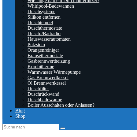
Wie lange hält ein Durchlauferhitzer?
Whirlpool-Badewannen
Duschsysteme
Silikon entfernen
Duschtempel
Duschthermostate
Dusch-/Badradio
Hauswasserautomaten
Putzstein
Orangenreiniger
Brausethermostate
Gasbrennwertheizung
Kombitherme
Warmwasser Wärmepumpe
Gas Brennwertkessel
Öl Brennwertkessel
Duschfilter
Duschrückwand
Duschbadewanne
Boiler Ausschalten oder Anlassen?
Blog
Shop