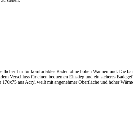
 zu stehen.
er Tür für komfortables Baden ohne hohen Wannenrand. Die barrieref
rschluss für einen bequemen Einstieg und ein sicheres Badegefühl. 
s Acryl weiß mit angenehmer Oberfläche und hoher Wärmespeiche