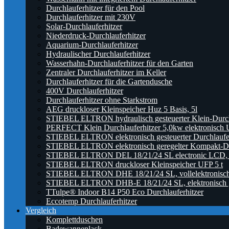
Durchlauferhitzer für den Pool
Durchlauferhitzer mit 230V
Solar-Durchlauferhitzer
Niederdruck-Durchlauferhitzer
Aquarium-Durchlauferhitzer
Hydraulischer Durchlauferhitzer
Wasserhahn-Durchlauferhitzer für den Garten
Zentraler Durchlauferhitzer im Keller
Durchlauferhitzer für die Gartendusche
400V Durchlauferhitzer
Durchlauferhitzer ohne Starkstrom
AEG druckloser Kleinspeicher Huz 5 Basis, 5l
STIEBEL ELTRON hydraulisch gesteuerter Klein-Durc
PERFECT Klein Durchlauferhitzer 5,0kw elektronisch U
STIEBEL ELTRON elektronisch gesteuerter Durchlauf
STIEBEL ELTRON elektronisch geregelter Kompakt-Du
STIEBEL ELTRON DEL 18/21/24 SL electronic LCD, ele
STIEBEL ELTRON druckloser Kleinspeicher UFP 5 t
STIEBEL ELTRON DHE 18/21/24 SL, vollelektronisch g
STIEBEL ELTRON DHB-E 18/21/24 SL, elektronisch ger
TTulpe® Indoor B14 P50 Eco Durchlauferhitzer
Eccotemp Durchlauferhitzer
Vergleich
Komplettduschen
Badewannenlack