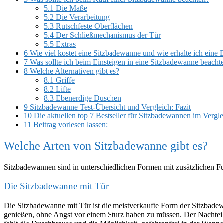
5.1
Die Maße
5.2
Die Verarbeitung
5.3
Rutschfeste Oberflächen
5.4
Der Schließmechanismus der Tür
5.5
Extras
6
Wie viel kostet eine Sitzbadewanne und wie erhalte ich eine
7
Was sollte ich beim Einsteigen in eine Sitzbadewanne beacht
8
Welche Alternativen gibt es?
8.1
Griffe
8.2
Lifte
8.3
Ebenerdige Duschen
9
Sitzbadewanne Test-Übersicht und Vergleich: Fazit
10
Die aktuellen top 7 Bestseller für Sitzbadewannen im Vergle
11
Beitrag vorlesen lassen:
Welche Arten von Sitzbadewanne gibt es?
Sitzbadewannen sind in unterschiedlichen Formen mit zusätzlichen Fu
Die Sitzbadewanne mit Tür
Die Sitzbadewanne mit Tür ist die meistverkaufte Form der Sitzbade
genießen, ohne Angst vor einem Sturz haben zu müssen. Der Nachteil