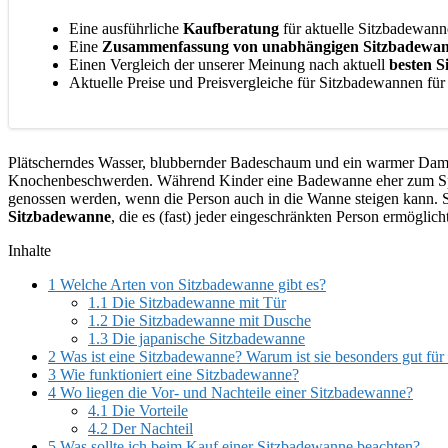
Eine ausführliche
Kaufberatung
für aktuelle Sitzbadewann
Eine
Zusammenfassung von unabhängigen Sitzbadewa
Einen Vergleich der unserer Meinung nach aktuell
besten 
Aktuelle Preise und Preisvergleiche für Sitzbadewannen fü
Plätscherndes Wasser, blubbernder Badeschaum und ein warmer Damp
Knochenbeschwerden. Während Kinder eine Badewanne eher zum Spiele
genossen werden, wenn die Person auch in die Wanne steigen kann. 
Sitzbadewanne
, die es (fast) jeder eingeschränkten Person ermögli
Inhalte
1
Welche Arten von Sitzbadewanne gibt es?
1.1
Die Sitzbadewanne mit Tür
1.2
Die Sitzbadewanne mit Dusche
1.3
Die japanische Sitzbadewanne
2
Was ist eine Sitzbadewanne? Warum ist sie besonders gut für
3
Wie funktioniert eine Sitzbadewanne?
4
Wo liegen die Vor- und Nachteile einer Sitzbadewanne?
4.1
Die Vorteile
4.2
Der Nachteil
5
Was sollte ich beim Kauf einer Sitzbadewanne beachten?