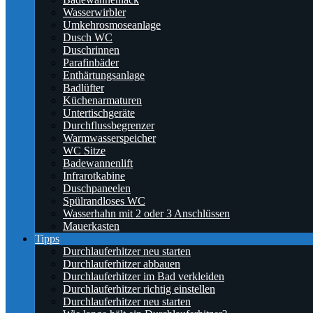
Wasserwirbler
Umkehrosmoseanlage
Dusch WC
Duschrinnen
Parafinbäder
Enthärtungsanlage
Badlüfter
Küchenarmaturen
Untertischgeräte
Durchflussbegrenzer
Warmwasserspeicher
WC Sitze
Badewannenlift
Infrarotkabine
Duschpaneelen
Spülrandloses WC
Wasserhahn mit 2 oder 3 Anschlüssen
Mauerkasten
Tipps
Durchlauferhitzer neu starten
Durchlauferhitzer abbauen
Durchlauferhitzer im Bad verkleiden
Durchlauferhitzer richtig einstellen
Durchlauferhitzer neu starten