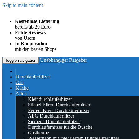
Skip to main content
Kostenlose Lieferung
bereits ab 29 Euro
Echte Reviews
von Usern
In Kooperation
mit den besten Shops
Unabhängiger Ratgeber
Toggle navigation
Durchlauferhitzer
Gas
Küche
Arten
Kleindurchlauferhitzer
Stiebel Eltron Durchlauferhitzer
Perfect Klein Durchlauferhitzer
AEG Durchlauferhitzer
Siemens Durchlauferhitzer
Durchlauferhitzer für die Dusche
Gastherme
Wasserhahn mit integriertem Durchlauferhitzer