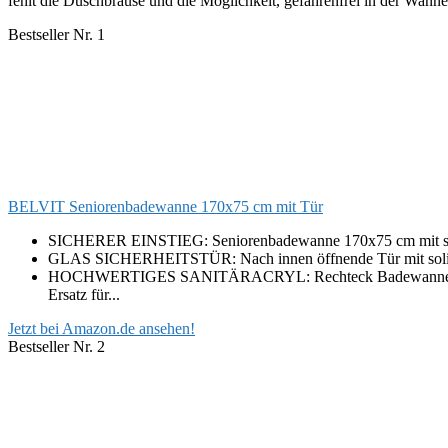
fehlt die Duschbrause und die Möglichkeit, gefahrenfrei in der Wanne
Bestseller Nr. 1
BELVIT Seniorenbadewanne 170x75 cm mit Tür
SICHERER EINSTIEG: Seniorenbadewanne 170x75 cm mit seitlich
GLAS SICHERHEITSTÜR: Nach innen öffnende Tür mit solidem Ve
HOCHWERTIGES SANITÄRACRYL: Rechteck Badewanne 170x75 au
Ersatz für...
Jetzt bei Amazon.de ansehen!
Bestseller Nr. 2