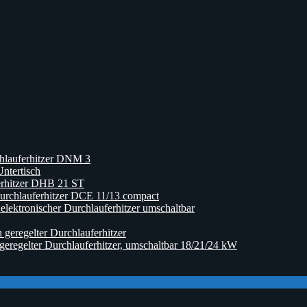
hlauferhitzer DNM 3
ntertisch
erhitzer DHB 21 ST
rchlauferhitzer DCE 11/13 compact
ktronischer Durchlauferhitzer umschaltbar
eregelter Durchlauferhitzer
egelter Durchlauferhitzer, umschaltbar 18/21/24 kW