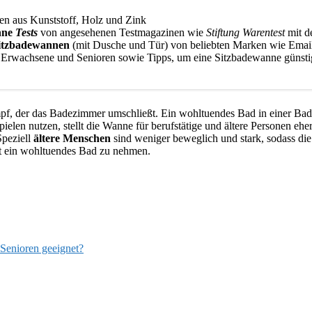
en aus Kunststoff, Holz und Zink
nne
Tests
von angesehenen Testmagazinen wie
Stiftung Warentest
mit d
Sitzbadewannen
(mit Dusche und Tür) von beliebten Marken wie Email
r Erwachsene und Senioren sowie Tipps, um eine Sitzbadewanne günsti
f, der das Badezimmer umschließt. Ein wohltuendes Bad in einer Bad
n nutzen, stellt die Wanne für berufstätige und ältere Personen ehe
Speziell
ältere Menschen
sind weniger beweglich und stark, sodass di
cht ein wohltuendes Bad zu nehmen.
 Senioren geeignet?