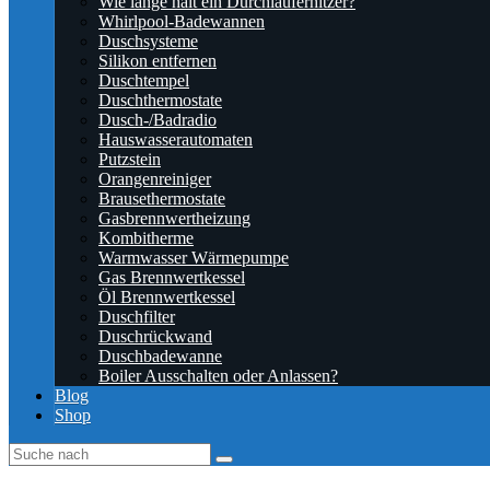
Wie lange hält ein Durchlauferhitzer?
Whirlpool-Badewannen
Duschsysteme
Silikon entfernen
Duschtempel
Duschthermostate
Dusch-/Badradio
Hauswasserautomaten
Putzstein
Orangenreiniger
Brausethermostate
Gasbrennwertheizung
Kombitherme
Warmwasser Wärmepumpe
Gas Brennwertkessel
Öl Brennwertkessel
Duschfilter
Duschrückwand
Duschbadewanne
Boiler Ausschalten oder Anlassen?
Blog
Shop