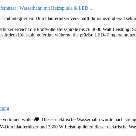
erhitzer | Wasserhahn mit Heizspirale & LED...
integriertem Durchlauferhitzer verschafft dir nahezu überall seku
r erreicht die kraftvolle Heizspirale bis zu 3600 Watt Leistung! So
reiem Edelstahl gefertigt, während die präzise LED-Temperaturanzeig
erung
rauen wollen🛡️: Dieser elektrische Wasserhahn wurde nach strengen 
auferhitzer und 3300 W Leistung liefert dieser elektrische Wasse