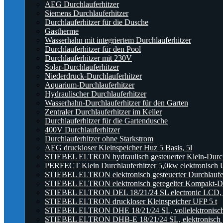
AEG Durchlauferhitzer
Siemens Durchlauferhitzer
Durchlauferhitzer für die Dusche
Gastherme
Wasserhahn mit integriertem Durchlauferhitzer
Durchlauferhitzer für den Pool
Durchlauferhitzer mit 230V
Solar-Durchlauferhitzer
Niederdruck-Durchlauferhitzer
Aquarium-Durchlauferhitzer
Hydraulischer Durchlauferhitzer
Wasserhahn-Durchlauferhitzer für den Garten
Zentraler Durchlauferhitzer im Keller
Durchlauferhitzer für die Gartendusche
400V Durchlauferhitzer
Durchlauferhitzer ohne Starkstrom
AEG druckloser Kleinspeicher Huz 5 Basis, 5l
STIEBEL ELTRON hydraulisch gesteuerter Klein-Durc
PERFECT Klein Durchlauferhitzer 5,0kw elektronisch U
STIEBEL ELTRON elektronisch gesteuerter Durchlauf
STIEBEL ELTRON elektronisch geregelter Kompakt-Du
STIEBEL ELTRON DEL 18/21/24 SL electronic LCD, ele
STIEBEL ELTRON druckloser Kleinspeicher UFP 5 t
STIEBEL ELTRON DHE 18/21/24 SL, vollelektronisch g
STIEBEL ELTRON DHB-E 18/21/24 SL, elektronisch ger