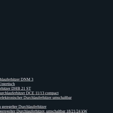
hlauferhitzer DNM 3
ntertisch
erhitzer DHB 21 ST
rchlauferhitzer DCE 11/13 compact
ktronischer Durchlauferhitzer umschaltbar
eregelter Durchlauferhitzer
egelter Durchlauferhitzer, umschaltbar 18/21/24 kW