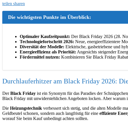
teilen
sharen
Die wichtigsten Punkte im Überblick:
Optimaler Kaufzeitpunkt:
Der Black Friday 2026 (28. Nove
Technologiefortschritt 2026:
Neue, energieeffizientere Mo
Diversität der Modelle:
Elektrische, gasbetriebene und hyb
Energieeffizienz als Priorität:
Angesichts steigender Energi
Fördermittel nutzen:
Kombinieren Sie Black Friday Rabatt
Durchlauferhitzer am Black Friday 2026: Di
Der
Black Friday
ist ein Synonym für das Paradies der Schnäppchenj
Black Friday mit unwiderstehlichen Angeboten locken. Aber warum ist 
Die
Heizungstechnik
verbessert sich stetig, und die alten Modelle m
Geldbeutel schonen, sondern auch langfristig für eine
effiziente Ener
worauf Sie beim Kauf unbedingt achten sollten.