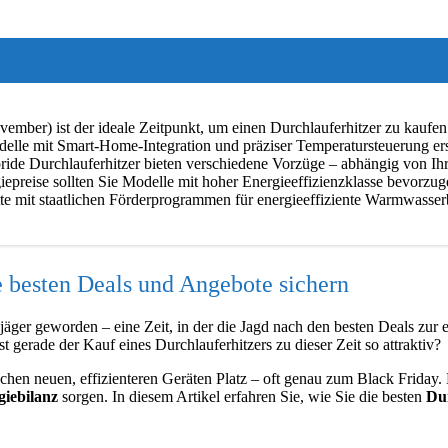
mber) ist der ideale Zeitpunkt, um einen Durchlauferhitzer zu kaufen
delle mit Smart-Home-Integration und präziser Temperatursteuerung ers
ride Durchlauferhitzer bieten verschiedene Vorzüge – abhängig von Ihr
epreise sollten Sie Modelle mit hoher Energieeffizienzklasse bevorzuge
e mit staatlichen Förderprogrammen für energieeffiziente Warmwasserb
e besten Deals und Angebote sichern
äger geworden – eine Zeit, in der die Jagd nach den besten Deals zur 
gerade der Kauf eines Durchlauferhitzers zu dieser Zeit so attraktiv?
achen neuen, effizienteren Geräten Platz – oft genau zum Black Friday.
giebilanz
sorgen. In diesem Artikel erfahren Sie, wie Sie die besten
Du