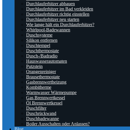
Durchlauferhitzer abbauen
Durchlauferhitzer im Bad verkleiden
Durchlauferhitzer richtig einstellen
Durchlauferhitzer neu starten
Wie lange hält ein Durchlauferhitzer?
Whirlpool-Badewannen
Duschsysteme
Silikon entfernen
Duschtempel
Duschthermostate
Dusch-/Badradio
Hauswasserautomaten
Putzstein
Orangenreiniger
Brausethermostate
Gasbrennwertheizung
Kombitherme
Warmwasser Wärmepumpe
Gas Brennwertkessel
Öl Brennwertkessel
Duschfilter
Duschrückwand
Duschbadewanne
Boiler Ausschalten oder Anlassen?
Blog