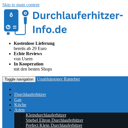
Skip to main content
Kostenlose Lieferung
bereits ab 29 Euro
Echte Reviews
von Usern
In Kooperation
mit den besten Shops
Unabhängiger Ratgeber
Toggle navigation
Durchlauferhitzer
Gas
Küche
Arten
Kleindurchlauferhitzer
Stiebel Eltron Durchlauferhitzer
Perfect Klein Durchlauferhitzer