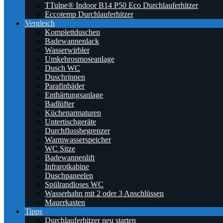
TTulpe® Indoor B14 P50 Eco Durchlauferhitzer
Eccotemp Durchlauferhitzer
Vergleich
Komplettduschen
Badewannenlack
Wasserwirbler
Umkehrosmoseanlage
Dusch WC
Duschrinnen
Parafinbäder
Enthärtungsanlage
Badlüfter
Küchenarmaturen
Untertischgeräte
Durchflussbegrenzer
Warmwasserspeicher
WC Sitze
Badewannenlift
Infrarotkabine
Duschpaneelen
Spülrandloses WC
Wasserhahn mit 2 oder 3 Anschlüssen
Mauerkasten
Tipps
Durchlauferhitzer neu starten